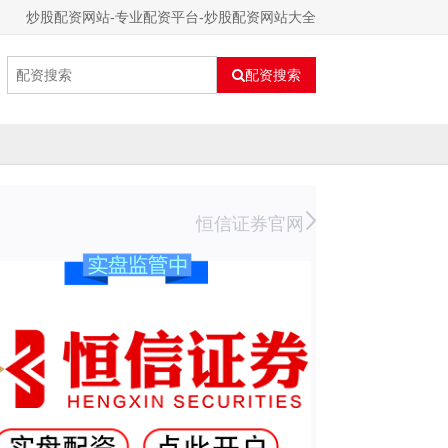
炒股配资网站-专业配资平台-炒股配资网站大全
配资搜索
恒信证券官网