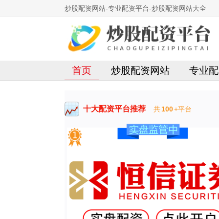
炒股配资网站-专业配资平台-炒股配资网站大全
首页
炒股配资网站
专业配
十大配资平台推荐
共
100
+平台