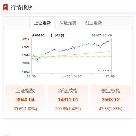
行情指数
上证走势
深证走势
创业走势
上证指数
深证成指
创业板指
3940.04
14311.01
3563.12
39.69
(1.02%)
200.89
(1.42%)
47.56
(1.35%)