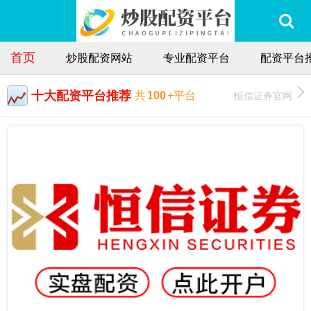
首页
炒股配资网站
专业配资平台
配资平台
十大配资平台推荐
恒信证券官网
共
100
+平台