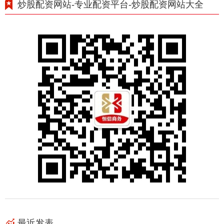
炒股配资网站-专业配资平台-炒股配资网站大全
最近发表