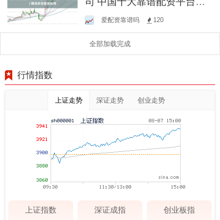
司 中国十大靠谱配资平台排
行榜 | 精选安全配资机构
爱配资靠谱吗
120
全部加载完成
行情指数
上证走势
深证走势
创业走势
上证指数
深证成指
创业板指