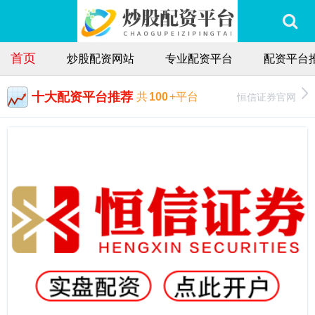
首页
炒股配资网站
专业配资平台
配资平台
十大配资平台推荐
恒信证券官网
共
100
+平台