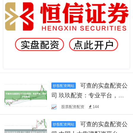
可查的实盘配资公
炒股配资网站
司 玖玖配资：专业平台，助
您财富增值
股票配资配资
144
可查的实盘配资公
炒股配资网站