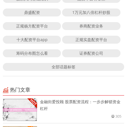
鼎盛配资
1万元加八倍杠杆炒股
正规杨方配资平台
券商配资业务
十大配资平台app
正规实盘配资平台
筹码分布图怎么看
证券配资公司
全部话题标签
热门文章
金融街爱投顾 股票配资流程：一步步解锁资金
杠杆
305