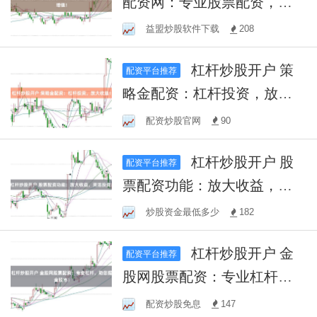
配资网：专业股票配资，助
您财富增值！
益盟炒股软件下载
208
杠杆炒股开户 策
配资平台推荐
略金配资：杠杆投资，放大
收益！
配资炒股官网
90
杠杆炒股开户 股
配资平台推荐
票配资功能：放大收益，灵
活投资！
炒股资金最低多少
182
杠杆炒股开户 金
配资平台推荐
股网股票配资：专业杠杆，
助您掘金股市！
配资炒股免息
147