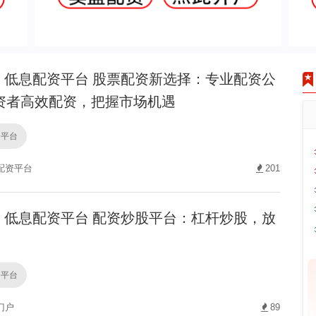
低息配资平台 股票配资新选择：专业配资公
资者高效配资，把握市场机遇
资平台
配资平台
201
低息配资平台 配资炒股平台：杠杆炒股，放
资平台
门户
89