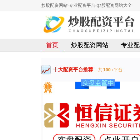
炒股配资网站-专业配资平台-炒股配资网站大全
首页
炒股配资网站
专业配
十大配资平台推荐
共
100
+平台