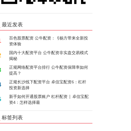
最近发表
百色股票配资 公牛配资：刂杨方带来全新投
1
资体验
国内十大配资平台 公牛配资非实盘交易模式
2
揭秘
正规网络配资平台排行 公牛配资保障率如何
3
提高？
正规长沙线下配资平台 卓信宝配资6：杠杆
4
投资新选择
新手如何开通股票账户 杠杆配资 | 卓信宝配
5
资4：怎样选择最
标签列表