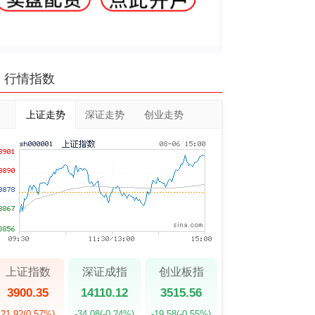
行情指数
上证走势
深证走势
创业走势
上证指数
深证成指
创业板指
3900.35
14110.12
3515.56
21.92
(0.57%)
-34.08
(-0.24%)
-19.58
(-0.55%)