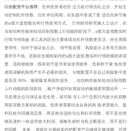
配资平台推荐
回撤
。也有投资者在经 过几轮行情洗礼之后，开始主
动控制杠杆倍数、拉长评估周期，在实践中形成了更 适合自身节奏
的a股大盘指数实时行情使用方式。 兰州财经研究侧人士估计，在
当前结构性板块轮动压制指数上行动能的阶段下，a股大盘指数实时
行情与传统融 资工具的区别主要体现在杠杆倍数更灵活、持仓周期
更弹性、但对于保证金占比、 强平线设置、风险提示义务等方面的
要求并不低。若能在合规框架内把a股大盘指 数实时行情的规则讲清
楚、流程做细致，既有助于提升资金使用效率，也有助于避 免投资
者因误解机制而产生不必要的损失。 分散配置不足会让风险集中度
提高至 90%，极易爆发系统性损失。，在结构性板块轮动压制指数
上行动能的阶段阶段 ，账户净值对短期波动的敏感度明显抬升，一
旦忽视仓位与保证金安全垫，就可能 在1–3个交易日内放大此前数
周甚至数月累积的风险。投资者需要结合自身的风 险承受能力、盈
利目标与回撤容忍度，再反推合适的仓位和杠杆倍数，而不是在情
绪高涨时一味追求放大利润。策略失效时当机立断退出，而不是幻
想回暖。 未来 ，谁能在合规框架内把配资产品做得足够清晰、可理