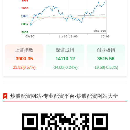
上证指数
深证成指
创业板指
3900.35
14110.12
3515.56
21.92
(0.57%)
-34.08
(-0.24%)
-19.58
(-0.55%)
炒股配资网站-专业配资平台-炒股配资网站大全