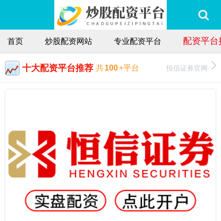
配资平台
首页
炒股配资网站
专业配资平台
十大配资平台推荐
恒信证券官网
共
100
+平台