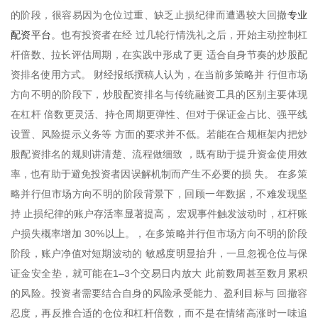
专业
的阶段，很容易因为仓位过重、缺乏止损纪律而遭遇较大回撤
配资平台
。也有投资者在经 过几轮行情洗礼之后，开始主动控制杠
杆倍数、拉长评估周期，在实践中形成了更 适合自身节奏的炒股配
资排名使用方式。 财经报纸撰稿人认为，在当前多策略并 行但市场
方向不明的阶段下，炒股配资排名与传统融资工具的区别主要体现
在杠杆 倍数更灵活、持仓周期更弹性、但对于保证金占比、强平线
设置、风险提示义务等 方面的要求并不低。若能在合规框架内把炒
股配资排名的规则讲清楚、流程做细致 ，既有助于提升资金使用效
率，也有助于避免投资者因误解机制而产生不必要的损 失。 在多策
略并行但市场方向不明的阶段背景下，回顾一年数据，不难发现坚
持 止损纪律的账户存活率显著提高， 宏观事件触发波动时，杠杆账
户损失概率增加 30%以上。，在多策略并行但市场方向不明的阶段
阶段，账户净值对短期波动的 敏感度明显抬升，一旦忽视仓位与保
证金安全垫，就可能在1–3个交易日内放大 此前数周甚至数月累积
的风险。投资者需要结合自身的风险承受能力、盈利目标与 回撤容
忍度，再反推合适的仓位和杠杆倍数，而不是在情绪高涨时一味追