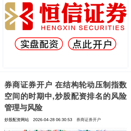
券商证券开户 在结构轮动压制指数
空间的时期中,炒股配资排名的风险
管理与风险
券商证券开户
炒股配资网站
2026-04-28 06:30:53