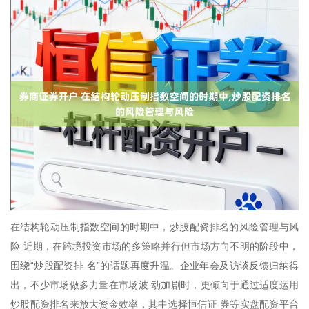
在结构轮动压制指数空间的时期中，炒股配资排名的风险管理与风
险 近期，在跨境投资市场的多策略并行但市场方向不明的阶段中，
围绕“炒股配资排 名”的话题再度升温。企业年会及访谈反馈归纳得
出，不少市场做多力量在市场波 动加剧时，更倾向于通过适度运用
炒股配资排名来放大资金效率，其中选择恒信证 券等实盘配资平台