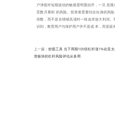
户净值对短期波动的敏感度明显抬升，一旦 忽视
至数月累积 的风险。投资者需要结合自身的风险
倍数，而不是在情绪高涨时一味追求放大利润。市
识到，教育用户与保护用户并不是成 本，而是延
炒股工具 当下周期100倍杠杆涨1%在亚太
上一篇：
资板块的杠杆风险评估从多周