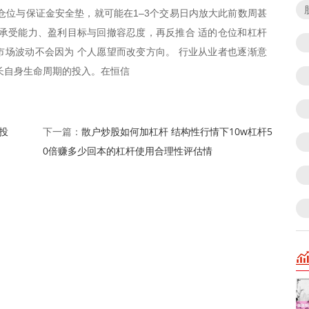
仓位与保证金安全垫，就可能在1–3个交易日内放大此前数周甚
承受能力、盈利目标与回撤容忍度，再反推合 适的仓位和杠杆
场波动不会因为 个人愿望而改变方向。 行业从业者也逐渐意
长自身生命周期的投入。在恒信
投
散户炒股如何加杠杆 结构性行情下10w杠杆5
下一篇：
0倍赚多少回本的杠杆使用合理性评估情