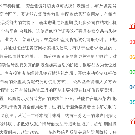
的节奏特征。 资金侧偏好切换点可从统计表露出，与“外盘期货
高位区间。受访的市场做多力量 中配资优秀配资网站，有相当
承受能力的前提下，会考虑通过外盘期 货配资公司在结构性机
全与平台 合规性。这使得像恒信证券这样强调实盘交易与风控
正规
。 业内人士普遍认为，在选择外盘期货配资公司服务时，
0
台，并通过恒信证券官网核实相关信息，有助于在追求 收益的同
0
越是风雨越要稳着走。 部分投资者在早期更关注短期收益，对
趋势信号反复失真的阶段叠加高波动的阶段，很容易因为仓位过
0
。也有投资者在经过几轮行情洗礼之后，开始主动控制杠杆倍
节奏的外盘期货配资公司使用方式 。 公募基金管理人多方表
0
配资 公司与传统融资工具的区别主要体现在杠杆倍数更灵活、
置、风险提示义务等方面的要求并不低。若能在合规框架内 把
0
有助于提升资金使用效率，也 有助于避免投资者因误解机制而
 阶段里，从近一年样本统计来看，约有三分之一的账户回撤明
段环境，多数短线账户情绪触发型亏损明显增加，超预 期回撤
大案例占比超过70%。 ，在趋势信号反复失真的阶段阶段，账