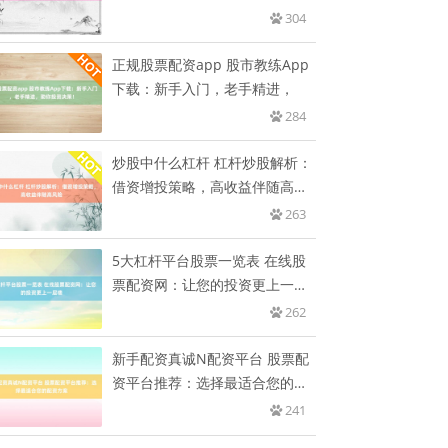
304
正规股票配资app 股市教练App
下载：新手入门，老手精进，
284
炒股中什么杠杆 杠杆炒股解析：
借资增投策略，高收益伴随高风
险
263
5大杠杆平台股票一览表 在线股
票配资网：让您的投资更上一层
楼
262
新手配资真诚N配资平台 股票配
资平台推荐：选择最适合您的配
资
241