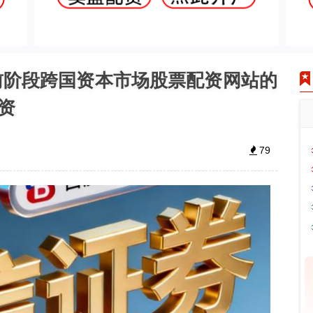
前阶段跨国资本市场股票配资网站的
资
79