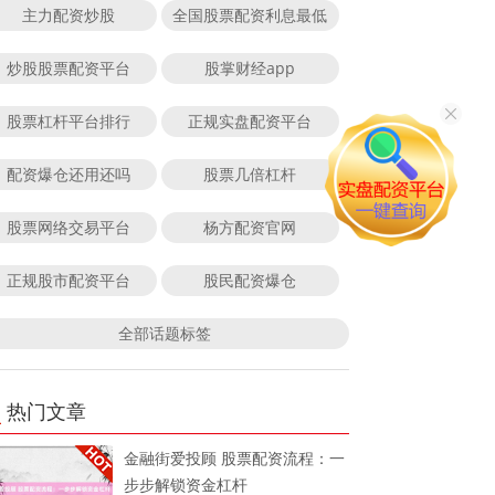
主力配资炒股
全国股票配资利息最低
炒股股票配资平台
股掌财经app
股票杠杆平台排行
正规实盘配资平台
配资爆仓还用还吗
股票几倍杠杆
股票网络交易平台
杨方配资官网
正规股市配资平台
股民配资爆仓
全部话题标签
热门文章
金融街爱投顾 股票配资流程：一
步步解锁资金杠杆